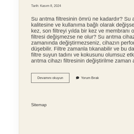
Tarih: Kasım 8, 2024
Su arıtma filtresinin ömrü ne kadardır? Su ar
kalitesine ve kullanıma bağlı olarak değişse 
kez, son filtreyi yılda bir kez ve membranı or
filtresi değişmezse ne olur? Su arıtma cihazı 
zamanında değiştirmezseniz, cihazın perform
düşebilir. Filtre zamanla tıkanabilir ve bu da
filtre suyun tadını ve kokusunu olumsuz etkil
arıtma cihazı filtresinin değiştirilme zaman
Su
Devamını okuyun
Yorum Bırak
Arıtma
Filtrelerinin
Raf
Ömrü
Ne
Sitemap
Kadardır