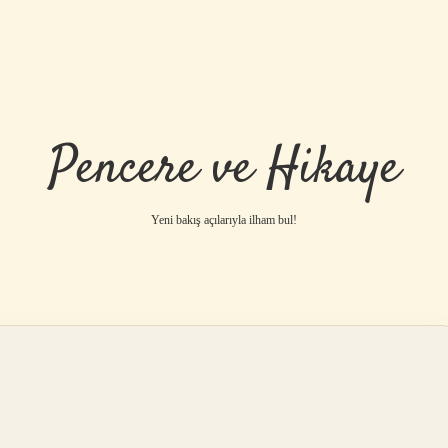
Pencere ve Hikaye
Yeni bakış açılarıyla ilham bul!