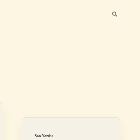
Sidebar
elexbet
betexper.x
Son Yazılar