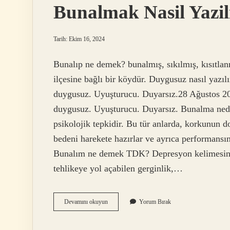
Bunalmak Nasil Yazil
Tarih: Ekim 16, 2024
Bunalıp ne demek? bunalmış, sıkılmış, kısıtl
ilçesine bağlı bir köydür. Duygusuz nasıl yazılı
duygusuz. Uyuşturucu. Duyarsız.28 Ağustos 202
duygusuz. Uyuşturucu. Duyarsız. Bunalma neden
psikolojik tepkidir. Bu tür anlarda, korkunun d
bedeni harekete hazırlar ve ayrıca performansın
Bunalım ne demek TDK? Depresyon kelimesinin 
tehlikeye yol açabilen gerginlik,…
Bunalmak
Devamını okuyun
Yorum Bırak
Nasil
Yazilir