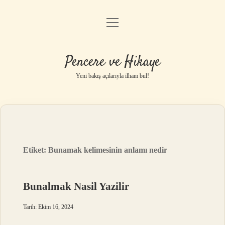
menüyü
Anasayfa
aç
Gizlilik Politikası
Pencere ve Hikaye
Yasal Uyarı
Yeni bakış açılarıyla ilham bul!
Hakkımızda
Etiket:
Bunamak kelimesinin anlamı nedir
Bunalmak Nasil Yazilir
Tarih: Ekim 16, 2024