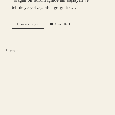
“olağan bir durum içinde ani başlayan ve
tehlikeye yol açabilen gerginlik,…
Bunalmak
Devamını okuyun
Yorum Bırak
Nasil
Yazilir
Sitemap