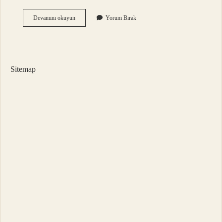
Sağlıklı
Devamını okuyun
Yorum Bırak
Su
Tüketimi
Nasıl
Olmalı
Sitemap