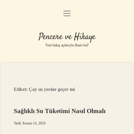
menüyü
Anasayfa
aç
Gizlilik Politikası
Pencere ve Hikaye
Yasal Uyarı
Yeni bakış açılarıyla ilham bul!
Hakkımızda
Etiket:
Çay su yerine geçer mi
Sağlıklı Su Tüketimi Nasıl Olmalı
Tarih: Kasım 14, 2024