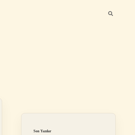
Sidebar
elexbet
betexper.xyz
Son Yazılar