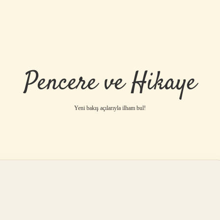
Pencere ve Hikaye
Yeni bakış açılarıyla ilham bul!