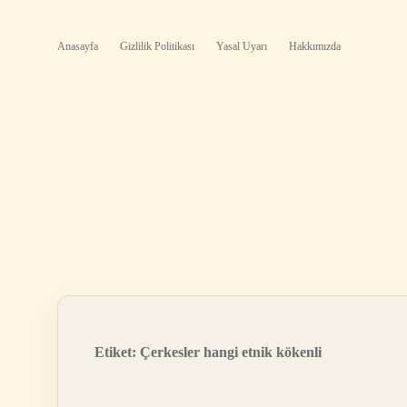
Anasayfa
Gizlilik Politikası
Yasal Uyarı
Hakkımızda
Etiket:
Çerkesler hangi etnik kökenli