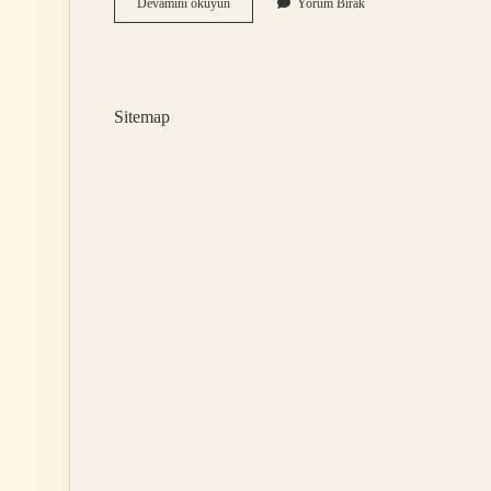
Çerkezler
Devamını okuyun
Yorum Bırak
Nerenin
Göçmeni
Sitemap