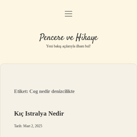
menüyü
Anasayfa
aç
Gizlilik Politikası
Pencere ve Hikaye
Yasal Uyarı
Yeni bakış açılarıyla ilham bul!
Hakkımızda
Etiket:
Cog nedir denizcilikte
Kıç Istralya Nedir
Tarih: Mart 2, 2025