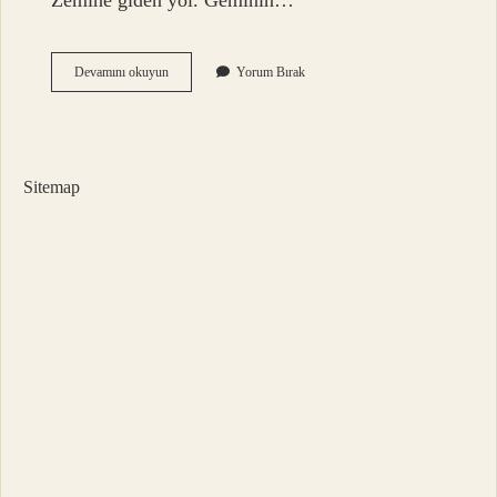
Zemine giden yol. Geminin…
Kıç
Devamını okuyun
Yorum Bırak
Istralya
Nedir
Sitemap