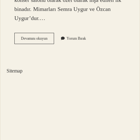
konser salonu olarak özel olarak inşa edilen ilk
binadır. Mimarları Semra Uygur ve Özcan
Uygur’dur.…
Cso
Devamını okuyun
Yorum Bırak
Kimin
Sitemap