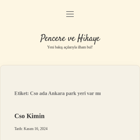
menüyü
Anasayfa
aç
Gizlilik Politikası
Pencere ve Hikaye
Yasal Uyarı
Yeni bakış açılarıyla ilham bul!
Hakkımızda
Etiket:
Cso ada Ankara park yeri var mı
Cso Kimin
Tarih: Kasım 16, 2024