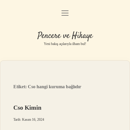
menüyü
Anasayfa
aç
Gizlilik Politikası
Pencere ve Hikaye
Yasal Uyarı
Yeni bakış açılarıyla ilham bul!
Hakkımızda
Etiket:
Cso hangi kuruma bağlıdır
Cso Kimin
Tarih: Kasım 16, 2024