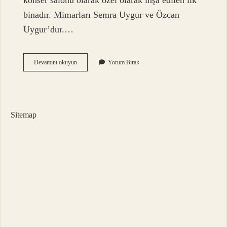
konser salonu olarak özel olarak inşa edilen ilk
binadır. Mimarları Semra Uygur ve Özcan
Uygur’dur.…
Cso
Devamını okuyun
Yorum Bırak
Kimin
Sitemap