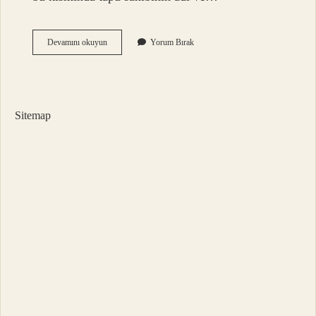
Tapuda
Devamını okuyun
Yorum Bırak
Daire
Yazması
Ne
Demek
Sitemap