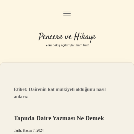
menüyü
Anasayfa
aç
Gizlilik Politikası
Pencere ve Hikaye
Yasal Uyarı
Yeni bakış açılarıyla ilham bul!
Hakkımızda
Etiket:
Dairenin kat mülkiyeti olduğunu nasıl
anlarız
Tapuda Daire Yazması Ne Demek
Tarih: Kasım 7, 2024