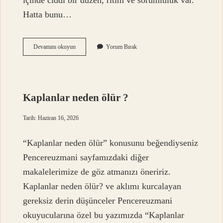
içinde ciddi bir düzen, ritim ve sorumluluk var.
Hatta bunu…
Askerde
Devamını okuyun
Yorum Bırak
tekmil
neye
göre
verilir
?
Kaplanlar neden ölür ?
Tarih: Haziran 16, 2026
“Kaplanlar neden ölür” konusunu beğendiyseniz
Pencereuzmani sayfamızdaki diğer
makalelerimize de göz atmanızı öneririz.
Kaplanlar neden ölür? ve aklımı kurcalayan
gereksiz derin düşünceler Pencereuzmani
okuyucularına özel bu yazımızda “Kaplanlar