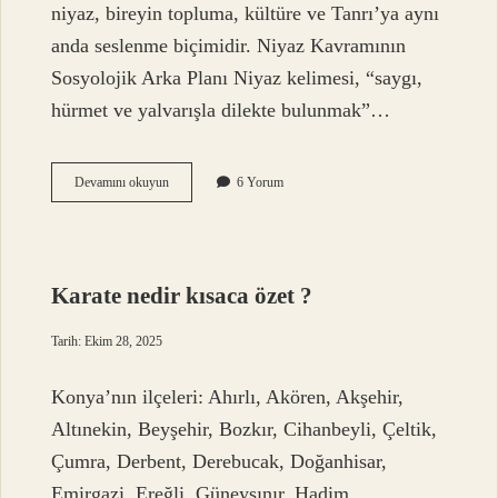
niyaz, bireyin topluma, kültüre ve Tanrı’ya aynı
anda seslenme biçimidir. Niyaz Kavramının
Sosyolojik Arka Planı Niyaz kelimesi, “saygı,
hürmet ve yalvarışla dilekte bulunmak”…
Niyaz
Devamını okuyun
6 Yorum
kime
edilir
?
Karate nedir kısaca özet ?
Tarih: Ekim 28, 2025
Konya’nın ilçeleri: Ahırlı, Akören, Akşehir,
Altınekin, Beyşehir, Bozkır, Cihanbeyli, Çeltik,
Çumra, Derbent, Derebucak, Doğanhisar,
Emirgazi, Ereğli, Güneysınır, Hadim,