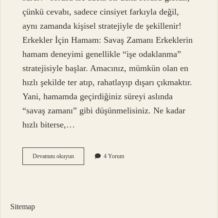
çünkü cevabı, sadece cinsiyet farkıyla değil,
aynı zamanda kişisel stratejiyle de şekillenir!
Erkekler İçin Hamam: Savaş Zamanı Erkeklerin
hamam deneyimi genellikle “işe odaklanma”
stratejisiyle başlar. Amacınız, mümkün olan en
hızlı şekilde ter atıp, rahatlayıp dışarı çıkmaktır.
Yani, hamamda geçirdiğiniz süreyi aslında
“savaş zamanı” gibi düşünmelisiniz. Ne kadar
hızlı biterse,…
Bir
Devamını okuyun
4 Yorum
hamam
kaç
saat
sürer
?
Sitemap