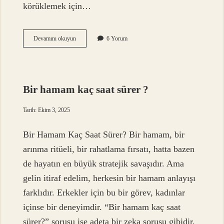
körüklemek için…
Karate
Devamını okuyun
6 Yorum
nedir
kısaca
özet
?
Bir hamam kaç saat sürer ?
Tarih: Ekim 3, 2025
Bir Hamam Kaç Saat Sürer? Bir hamam, bir
arınma ritüeli, bir rahatlama fırsatı, hatta bazen
de hayatın en büyük stratejik savaşıdır. Ama
gelin itiraf edelim, herkesin bir hamam anlayışı
farklıdır. Erkekler için bu bir görev, kadınlar
içinse bir deneyimdir. “Bir hamam kaç saat
sürer?” sorusu ise adeta bir zeka sorusu gibidir,