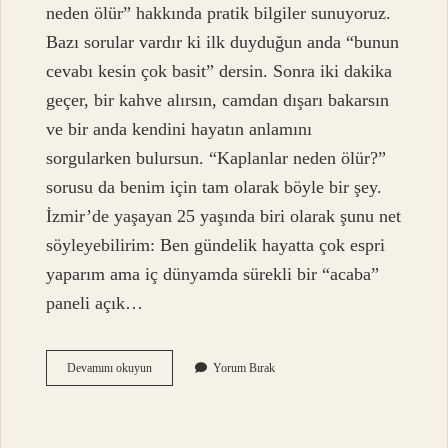
neden ölür” hakkında pratik bilgiler sunuyoruz.
Bazı sorular vardır ki ilk duyduğun anda “bunun
cevabı kesin çok basit” dersin. Sonra iki dakika
geçer, bir kahve alırsın, camdan dışarı bakarsın
ve bir anda kendini hayatın anlamını
sorgularken bulursun. “Kaplanlar neden ölür?”
sorusu da benim için tam olarak böyle bir şey.
İzmir’de yaşayan 25 yaşında biri olarak şunu net
söyleyebilirim: Ben gündelik hayatta çok espri
yaparım ama iç dünyamda sürekli bir “acaba”
paneli açık…
Kaplanlar
Devamını okuyun
Yorum Bırak
neden
ölür
?