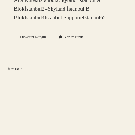
Ana Kulesiİstanbul2Skyland İstanbul A
Blokİstanbul2=Skyland İstanbul B
Blokİstanbul4İstanbul Sapphireİstanbul62…
Yüksek
Devamını okuyun
Yorum Bırak
Bina
Nasıl
Yıkılıyor
Sitemap