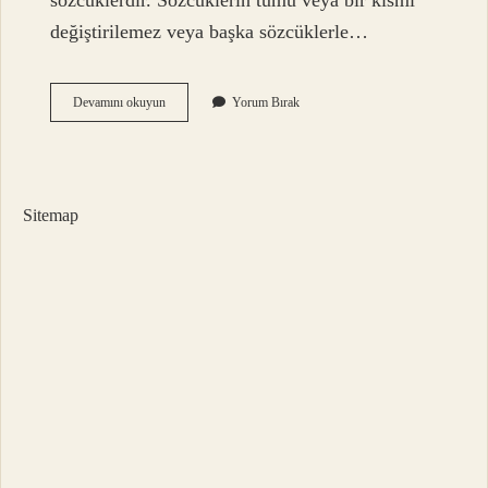
sözcüklerdir. Sözcüklerin tümü veya bir kısmı
değiştirilemez veya başka sözcüklerle…
Kendini
Devamını okuyun
Yorum Bırak
Asmis
Ne
Anlama
Gelir
Sitemap