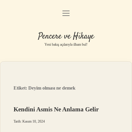
menüyü
Anasayfa
aç
Gizlilik Politikası
Pencere ve Hikaye
Yasal Uyarı
Yeni bakış açılarıyla ilham bul!
Hakkımızda
Etiket:
Deyim olması ne demek
Kendini Asmis Ne Anlama Gelir
Tarih: Kasım 10, 2024