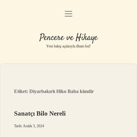
menüyü
Anasayfa
aç
Gizlilik Politikası
Pencere ve Hikaye
Yasal Uyarı
Yeni bakış açılarıyla ilham bul!
Hakkımızda
Etiket:
Diyarbakırlı Hiko Baba kimdir
Sanatçı Bilo Nereli
Tarih: Aralık 5, 2024