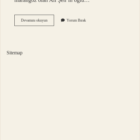
marangoz olan Ali Şen’in oğlu…
Sanatçı
Devamını okuyun
Yorum Bırak
Bilo
Nereli
Sitemap