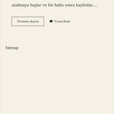
azalmaya başlar ve bir hafta sonra kaybolur.…
Dudak
Devamını okuyun
Yorum Bırak
Renklendirme
Sonrası
Ödem
Nasıl
Atılır
Sitemap