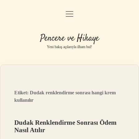
menüyü
Anasayfa
aç
Gizlilik Politikası
Pencere ve Hikaye
Yasal Uyarı
Yeni bakış açılarıyla ilham bul!
Hakkımızda
Etiket:
Dudak renklendirme sonrası hangi krem
kullanılır
Dudak Renklendirme Sonrası Ödem
Nasıl Atılır