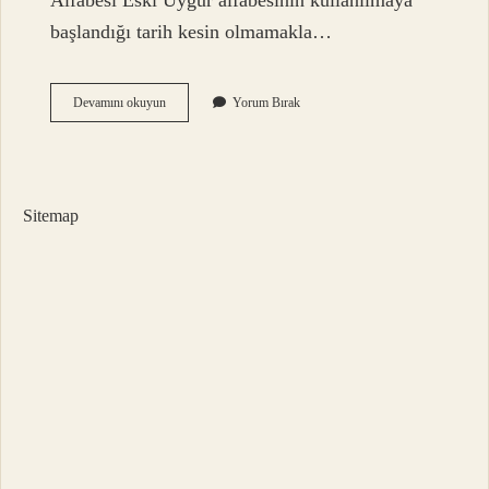
Alfabesi Eski Uygur alfabesinin kullanılmaya
başlandığı tarih kesin olmamakla…
Türk
Devamını okuyun
Yorum Bırak
Alfabesini
Kim
Icat
Etti
Sitemap