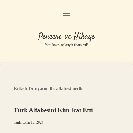
menüyü
Anasayfa
aç
Gizlilik Politikası
Pencere ve Hikaye
Yasal Uyarı
Yeni bakış açılarıyla ilham bul!
Hakkımızda
Etiket:
Dünyanın ilk alfabesi nedir
Türk Alfabesini Kim Icat Etti
Tarih: Ekim 10, 2024