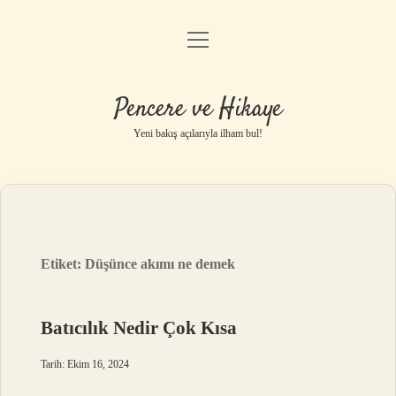
menüyü
Anasayfa
aç
Gizlilik Politikası
Pencere ve Hikaye
Yasal Uyarı
Yeni bakış açılarıyla ilham bul!
Hakkımızda
Etiket:
Düşünce akımı ne demek
Batıcılık Nedir Çok Kısa
Tarih: Ekim 16, 2024