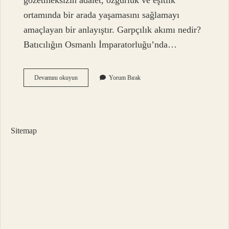
gözetmeksizin adalet, özgürlük ve eşitlik
ortamında bir arada yaşamasını sağlamayı
amaçlayan bir anlayıştır. Garpçılık akımı nedir?
Batıcılığın Osmanlı İmparatorluğu’nda…
Batıcılık
Devamını okuyun
Yorum Bırak
Nedir
Çok
Kısa
Sitemap