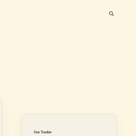
Sidebar
elexbet
betexper.xyz
Son Yazılar