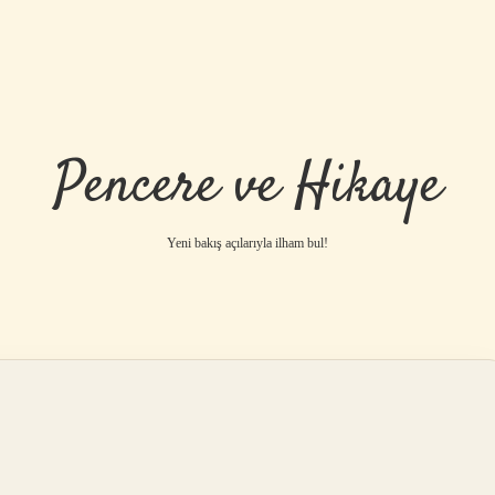
Pencere ve Hikaye
Yeni bakış açılarıyla ilham bul!