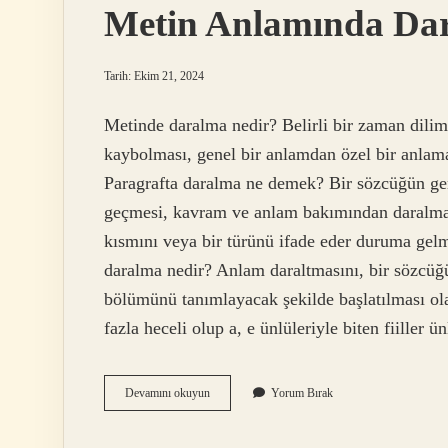
Metin Anlamında Da
Tarih: Ekim 21, 2024
Metinde daralma nedir? Belirli bir zaman dilim
kaybolması, genel bir anlamdan özel bir anlam
Paragrafta daralma ne demek? Bir sözcüğün ge
geçmesi, kavram ve anlam bakımından daralmaya
kısmını veya bir türünü ifade eder duruma gel
daralma nedir? Anlam daraltmasını, bir sözcüğ
bölümünü tanımlayacak şekilde başlatılması ola
fazla heceli olup a, e ünlüleriyle biten fiiller
Metin
Devamını okuyun
Yorum Bırak
Anlamında
Daralma
Nedir