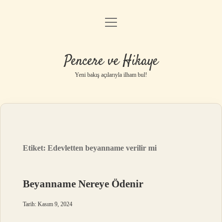
menüyü
Anasayfa
aç
Gizlilik Politikası
Pencere ve Hikaye
Yasal Uyarı
Yeni bakış açılarıyla ilham bul!
Hakkımızda
Etiket:
Edevletten beyanname verilir mi
Beyanname Nereye Ödenir
Tarih: Kasım 9, 2024