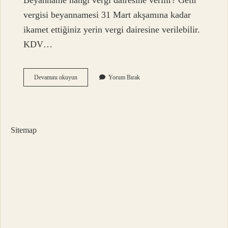
Beyanname hangi vergi dairesine verilir? Gelir
vergisi beyannamesi 31 Mart akşamına kadar
ikamet ettiğiniz yerin vergi dairesine verilebilir.
KDV…
Beyanname
Devamını okuyun
Yorum Bırak
Nereye
Ödenir
Sitemap