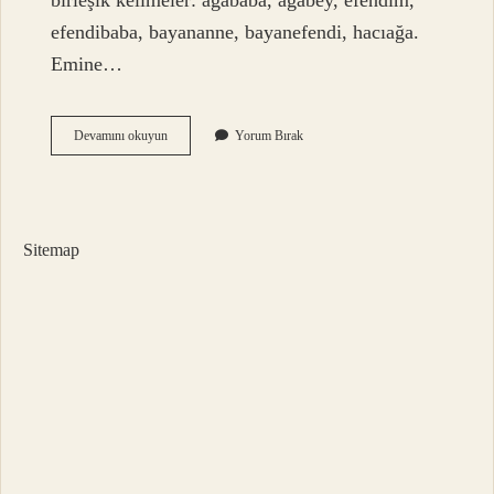
birleşik kelimeler: ağababa, ağabey, efendim,
efendibaba, bayananne, bayanefendi, hacıağa.
Emine…
Teyze
Devamını okuyun
Yorum Bırak
Balı
Nasıl
Yazılır
Sitemap