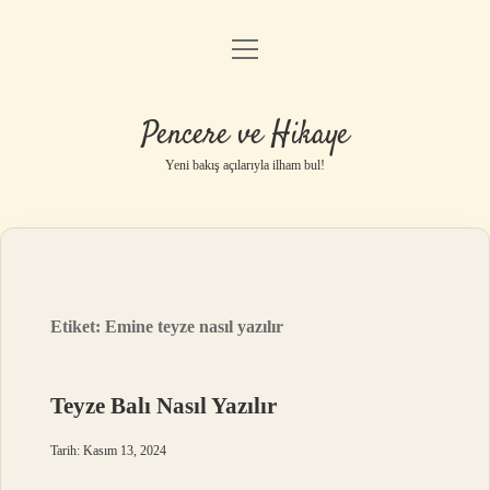
menüyü
Anasayfa
aç
Gizlilik Politikası
Pencere ve Hikaye
Yasal Uyarı
Yeni bakış açılarıyla ilham bul!
Hakkımızda
Etiket:
Emine teyze nasıl yazılır
Teyze Balı Nasıl Yazılır
Tarih: Kasım 13, 2024