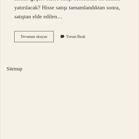
yatırılacak? Hisse satışı tamamlandıktan sonra,
satıştan elde edilen…
Borsada
Devamını okuyun
Yorum Bırak
Cuma
Günü
Satılan
Hisse
Ne
Sitemap
Zaman
Hesaba
Geçer
Ziraat