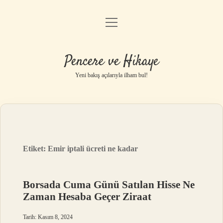
menüyü
Anasayfa
aç
Gizlilik Politikası
Pencere ve Hikaye
Yasal Uyarı
Yeni bakış açılarıyla ilham bul!
Hakkımızda
Etiket:
Emir iptali ücreti ne kadar
Borsada Cuma Günü Satılan Hisse Ne
Zaman Hesaba Geçer Ziraat
Tarih: Kasım 8, 2024