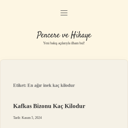
menüyü
Anasayfa
aç
Gizlilik Politikası
Pencere ve Hikaye
Yasal Uyarı
Yeni bakış açılarıyla ilham bul!
Hakkımızda
Etiket:
En ağır inek kaç kilodur
Kafkas Bizonu Kaç Kilodur
Tarih: Kasım 5, 2024