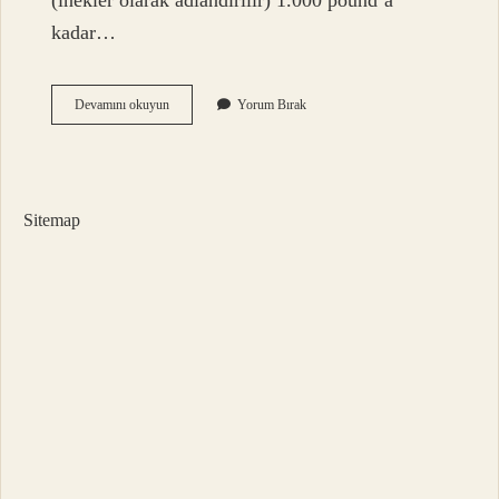
(inekler olarak adlandırılır) 1.000 pound’a
kadar…
Kafkas
Devamını okuyun
Yorum Bırak
Bizonu
Kaç
Kilodur
Sitemap