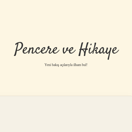
Pencere ve Hikaye
Yeni bakış açılarıyla ilham bul!