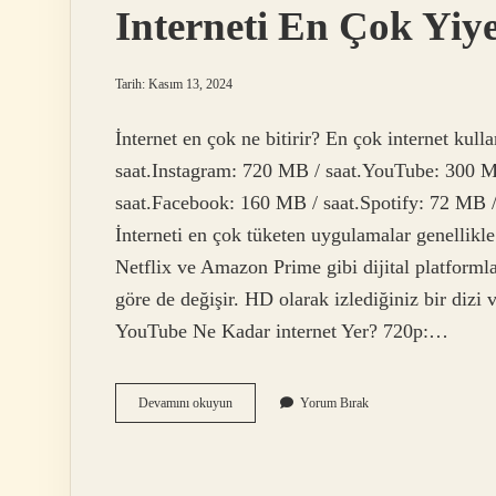
Interneti En Çok Yi
Tarih: Kasım 13, 2024
İnternet en çok ne bitirir? En çok internet kul
saat.Instagram: 720 MB / saat.YouTube: 300 M
saat.Facebook: 160 MB / saat.Spotify: 72 MB /
İnterneti en çok tüketen uygulamalar genellikle
Netflix ve Amazon Prime gibi dijital platformlar
göre de değişir. HD olarak izlediğiniz bir dizi 
YouTube Ne Kadar internet Yer? 720p:…
Interneti
Devamını okuyun
Yorum Bırak
En
Çok
Yiyen
Uygulama