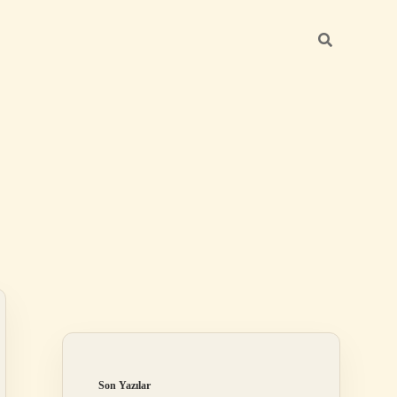
Sidebar
elexbet
betexper.
Son Yazılar