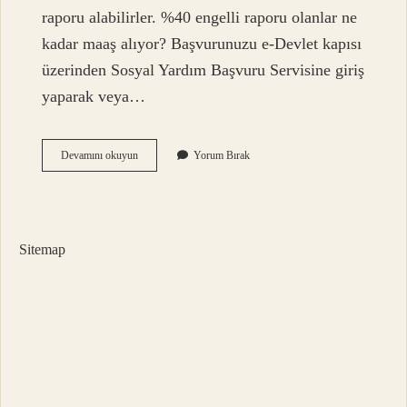
raporu alabilirler. %40 engelli raporu olanlar ne
kadar maaş alıyor? Başvurunuzu e-Devlet kapısı
üzerinden Sosyal Yardım Başvuru Servisine giriş
yaparak veya…
Yüzde
Devamını okuyun
Yorum Bırak
40
Özürlü
Raporu
Kimlere
Verilir
Sitemap