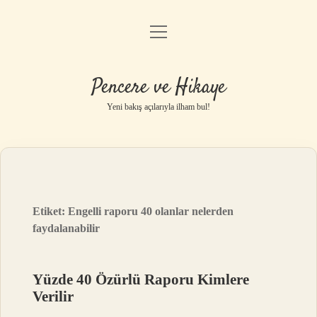
menüyü
Anasayfa
aç
Gizlilik Politikası
Pencere ve Hikaye
Yasal Uyarı
Yeni bakış açılarıyla ilham bul!
Hakkımızda
Etiket:
Engelli raporu 40 olanlar nelerden
faydalanabilir
Yüzde 40 Özürlü Raporu Kimlere
Verilir