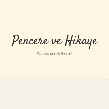
Pencere ve Hikaye
Yeni bakış açılarıyla ilham bul!