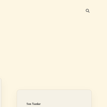
Sidebar
elexbet
betexper.xyz
Son Yazılar