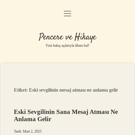
menüyü
Anasayfa
aç
Gizlilik Politikası
Pencere ve Hikaye
Yasal Uyarı
Yeni bakış açılarıyla ilham bul!
Hakkımızda
Etiket:
Eski sevgilinin mesaj atması ne anlama gelir
Eski Sevgilinin Sana Mesaj Atması Ne
Anlama Gelir
Tarih: Mart 2, 2025