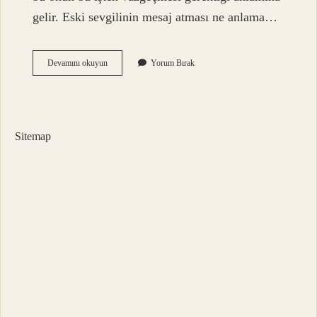
gelir. Eski sevgilinin mesaj atması ne anlama…
Eski
Devamını okuyun
Yorum Bırak
Sevgilinin
Sana
Mesaj
Atması
Ne
Sitemap
Anlama
Gelir