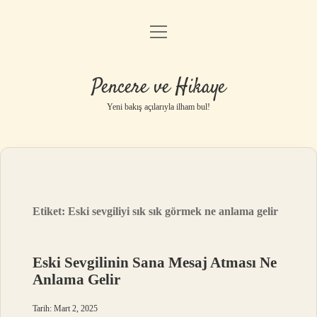
menüyü
Anasayfa
aç
Gizlilik Politikası
Pencere ve Hikaye
Yasal Uyarı
Yeni bakış açılarıyla ilham bul!
Hakkımızda
Etiket:
Eski sevgiliyi sık sık görmek ne anlama gelir
Eski Sevgilinin Sana Mesaj Atması Ne
Anlama Gelir
Tarih: Mart 2, 2025