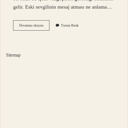
gelir. Eski sevgilinin mesaj atması ne anlama…
Eski
Devamını okuyun
Yorum Bırak
Sevgilinin
Sana
Mesaj
Atması
Ne
Sitemap
Anlama
Gelir