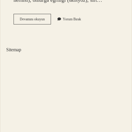
hernisi), omurga eğriliği (skolyoz), sırt…
Bitkisel
Devamını okuyun
Yorum Bırak
Ağrı
Bantları
Ne
Işe
Yarar
Sitemap