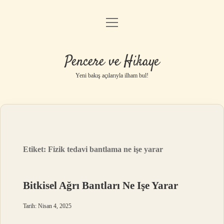
menüyü
Anasayfa
aç
Gizlilik Politikası
Pencere ve Hikaye
Yasal Uyarı
Yeni bakış açılarıyla ilham bul!
Hakkımızda
Etiket:
Fizik tedavi bantlama ne işe yarar
Bitkisel Ağrı Bantları Ne Işe Yarar
Tarih: Nisan 4, 2025