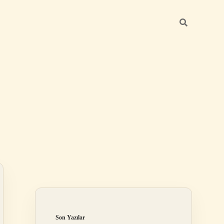
Sidebar
elexbet
betexper.xyz
Son Yazılar