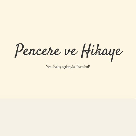
Pencere ve Hikaye
Yeni bakış açılarıyla ilham bul!