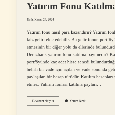
Yatırım Fonu Katılma
Tarih: Kasım 24, 2024
Yatırım fonu nasıl para kazandırır? Yatırım fo
faiz geliri elde edebilir. Bu gelir fonun portföy
etmesinin bir diğer yolu da ellerinde bulundurdu
Denizbank yatırım fonu katılma payı nedir? Kat
portföyünde kaç adet hisse senedi bulundurduğu
belirli bir vade için açılan ve vade sonunda get
paylaşılan bir hesap türüdür. Katılım hesapları 
etmez. Yatırım fonları katılma payları…
Yatırım
Devamını okuyun
Yorum Bırak
Fonu
Katılma
Payı