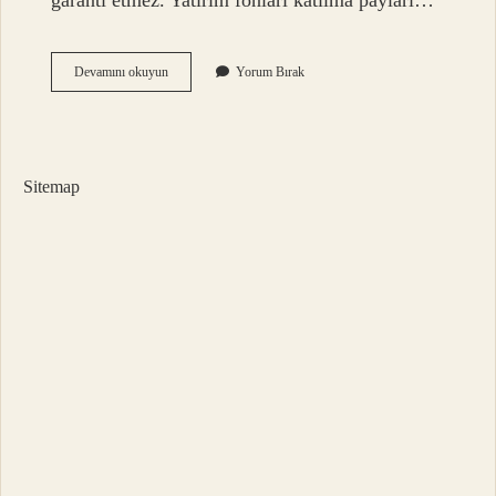
garanti etmez. Yatırım fonları katılma payları…
Yatırım
Devamını okuyun
Yorum Bırak
Fonu
Katılma
Payı
Nedir
Sitemap