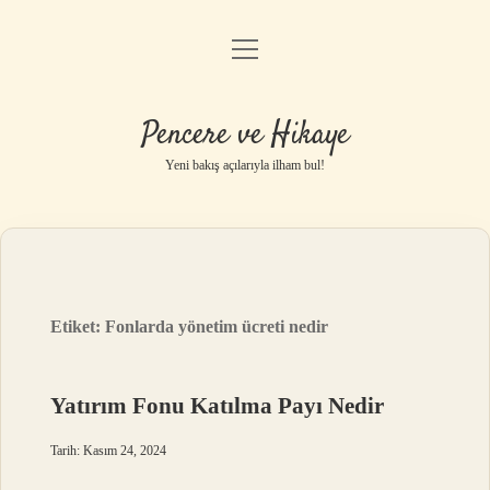
menüyü
Anasayfa
aç
Gizlilik Politikası
Pencere ve Hikaye
Yasal Uyarı
Yeni bakış açılarıyla ilham bul!
Hakkımızda
Etiket:
Fonlarda yönetim ücreti nedir
Yatırım Fonu Katılma Payı Nedir
Tarih: Kasım 24, 2024