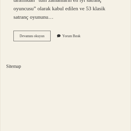
tarafından “tüm zamanların en iyi satranç
oyuncusu” olarak kabul edilen ve 53 klasik
satranç oyununu…
En
Devamını okuyun
Yorum Bırak
Büyük
Satranç
Ustası
Kimdir
Sitemap