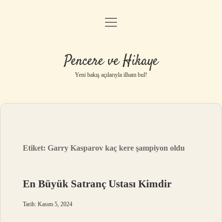
menüyü
Anasayfa
aç
Gizlilik Politikası
Pencere ve Hikaye
Yasal Uyarı
Yeni bakış açılarıyla ilham bul!
Hakkımızda
Etiket:
Garry Kasparov kaç kere şampiyon oldu
En Büyük Satranç Ustası Kimdir
Tarih: Kasım 5, 2024