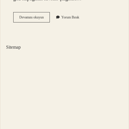
Üst
Devamını okuyun
Yorum Bırak
Göz
Kapağı
Estetiği
Nasıl
Yapılır
Sitemap