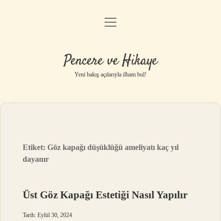
menüyü
Anasayfa
aç
Gizlilik Politikası
Pencere ve Hikaye
Yasal Uyarı
Yeni bakış açılarıyla ilham bul!
Hakkımızda
Etiket:
Göz kapağı düşüklüğü ameliyatı kaç yıl
dayanır
Üst Göz Kapağı Estetiği Nasıl Yapılır
Tarih: Eylül 30, 2024