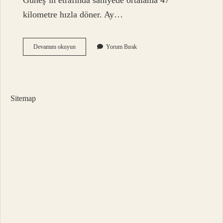
Güneş’in etrafında saniyede ortalama 47
kilometre hızla döner. Ay…
Güneş
Devamını okuyun
Yorum Bırak
Ile
Plüton
Arası
Kaç
Km
Sitemap