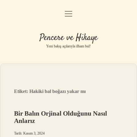
menüyü
Anasayfa
aç
Gizlilik Politikası
Pencere ve Hikaye
Yasal Uyarı
Yeni bakış açılarıyla ilham bul!
Hakkımızda
Etiket:
Hakiki bal boğazı yakar mı
Bir Balın Orjinal Olduğunu Nasıl
Anlarız
Tarih: Kasım 3, 2024