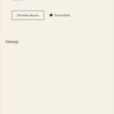
Bir
Devamını okuyun
Yorum Bırak
Balın
Orjinal
Olduğunu
Nasıl
Anlarız
Sitemap