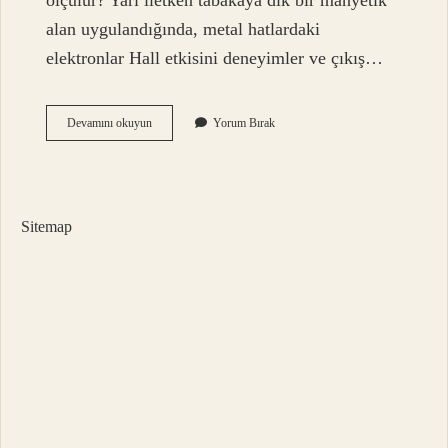
ölçülür? Yarı iletken tabakaya dik bir manyetik
alan uygulandığında, metal hatlardaki
elektronlar Hall etkisini deneyimler ve çıkış…
Hall
Devamını okuyun
Yorum Bırak
Sensörü
Ne
Işe
Yarar
Kulaklık
Sitemap