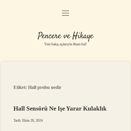
menüyü
Anasayfa
aç
Gizlilik Politikası
Pencere ve Hikaye
Yasal Uyarı
Yeni bakış açılarıyla ilham bul!
Hakkımızda
Etiket:
Hall probu nedir
Hall Sensörü Ne Işe Yarar Kulaklık
Tarih: Ekim 20, 2024