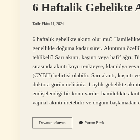
6 Haftalik Gebelikte
Tarih: Ekim 11, 2024
6 haftalık gebelikte akıntı olur mu? Hamilelikte
genellikle doğuma kadar sürer. Akıntının özelli
tehlikeli? Sarı akıntı, kaşıntı veya hafif ağrı; 
sırasında akıntı koyu renkteyse, klamidya veya 
(CYBH) belirtisi olabilir. Sarı akıntı, kaşıntı 
doktora görünmelisiniz. 1 aylık gebelikte akınt
endişelendiği bir konu vardır: hamilelikte akın
vajinal akıntı üretebilir ve doğum başlamada
6
Devamını okuyun
Yorum Bırak
Haftalik
Gebelikte
Akıntı