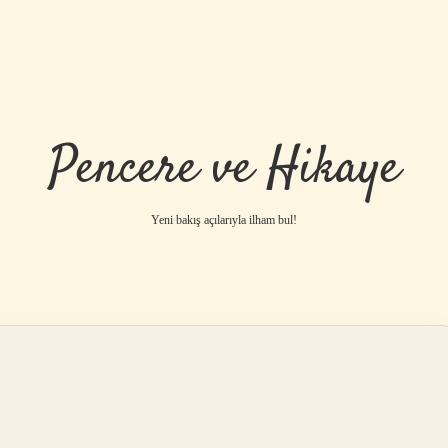
Pencere ve Hikaye
Yeni bakış açılarıyla ilham bul!