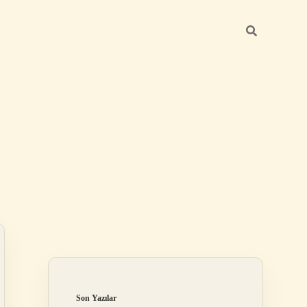
Sidebar
elexbet
betexper.xyz
Son Yazılar