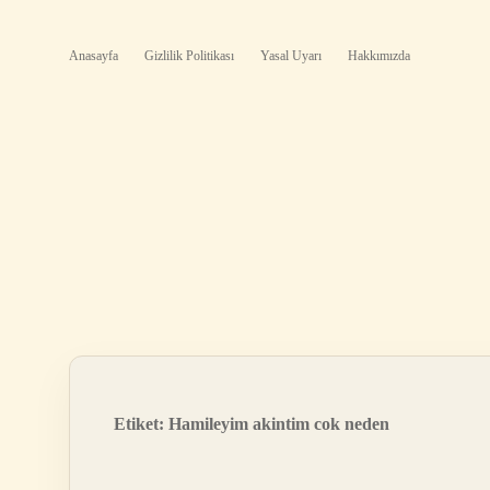
Anasayfa
Gizlilik Politikası
Yasal Uyarı
Hakkımızda
Etiket:
Hamileyim akintim cok neden