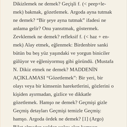
Dikizlemek ne demek? Geçişli f. (< peep+le-
mek) bakmak, gözetlemek. Argoda ayna tutmak
ne demek? “Bir şeye ayna tutmak” ifadesi ne
anlama gelir? Onu yansıtmak, göstermek.
Zevklemek ne demek? refleksif f. (< haz + en-
mek) Alay etmek, eğlenmek: Birdenbire sanki
bütün bu beş yüz yaşındaki ve yorgun biniciler
gülüyor ve eğleniyormuş gibi göründü. (Mustafa
N. Dikiz etmek ne demek? MADDENİN
AÇIKLAMASI “Gözetlemek”: Bir yeri, bir
olayı veya bir kimsenin hareketlerini, gözlerini o
kişiden ayırmadan, gizlice ve dikkatle
gözetlemek. Hamşo ne demek? Geçmişi gizle
Geçmiş detayları Geçmişi temizle Geçmiş:
hamşo. Argoda ördek ne demek? [1] (Argo)