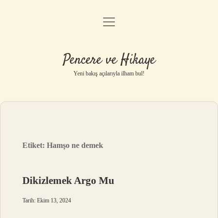
menüyü
Anasayfa
aç
Gizlilik Politikası
Pencere ve Hikaye
Yasal Uyarı
Yeni bakış açılarıyla ilham bul!
Hakkımızda
Etiket:
Hamşo ne demek
Dikizlemek Argo Mu
Tarih: Ekim 13, 2024