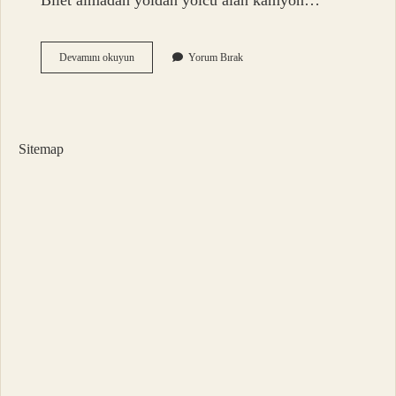
Bilet almadan yoldan yolcu alan kamyon…
Dikizlemek
Devamını okuyun
Yorum Bırak
Argo
Mu
Sitemap