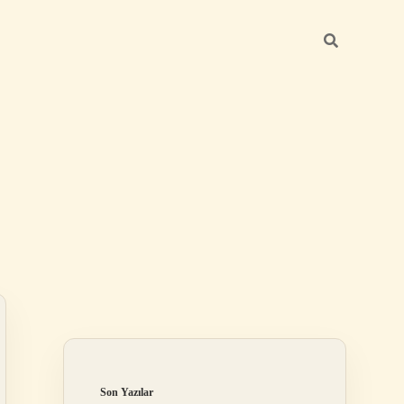
Sidebar
elexbet
betexper.xyz
Son Yazılar