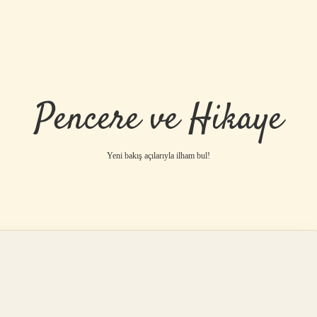
Pencere ve Hikaye
Yeni bakış açılarıyla ilham bul!