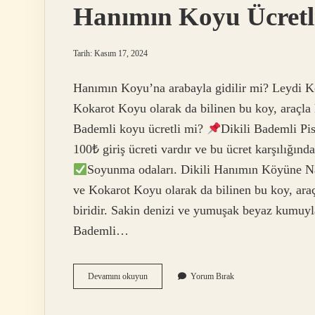
Hanımın Koyu Ücretl
Tarih: Kasım 17, 2024
Hanımın Koyu’na arabayla gidilir mi? Leydi K
Kokarot Koyu olarak da bilinen bu koy, araçla 
Bademli koyu ücretli mi?
Dikili Bademli Pis
100₺ giriş ücreti vardır ve bu ücret karşılığınd
Soyunma odaları. Dikili Hanımın Köyüne Nas
ve Kokarot Koyu olarak da bilinen bu koy, araç
biridir. Sakin denizi ve yumuşak beyaz kumuyla
Bademli…
Hanımın
Devamını okuyun
Yorum Bırak
Koyu
Ücretli
Mi