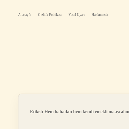
Anasayfa
Gizlilik Politikası
Yasal Uyarı
Hakkımızda
Etiket:
Hem babadan hem kendi emekli maaşı alını