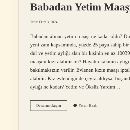
Babadan Yetim Maaş
Tarih: Ekim 3, 2024
Babadan alınan yetim maaşı ne kadar oldu? Du
yeni zam kapsamında, yüzde 25 paya sahip bir
dul ve yetim aylığı alan bir kişinin en az 100
maaşını kızı alabilir mi? Hayatta kalanın aylığı,
bakılmaksızın verilir. Evlenen kızın maaşı iptal 
alabilir. Kız evlendiğinde çeyiz aldıysa, boşa
aylığı ne kadar? Yetim ve Öksüz Yardım…
Babadan
Devamını okuyun
Yorum Bırak
Yetim
Maaşı
Ne
Kadar