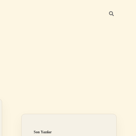
Sidebar
elexbet
bet
Son Yazılar