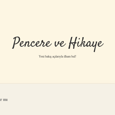
Pencere ve Hikaye
Yeni bakış açılarıyla ilham bul!
r mı