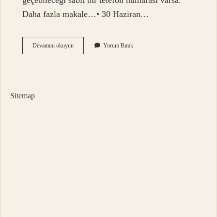
geçebileceği sabit bir telefon numarası varsa.
Daha fazla makale…• 30 Haziran…
Banka
Devamını okuyun
Yorum Bırak
Kartı
Kimlere
Verilir
Sitemap