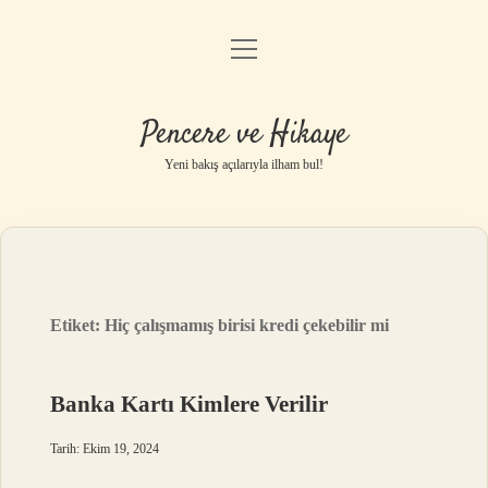
menüyü
Anasayfa
aç
Gizlilik Politikası
Pencere ve Hikaye
Yasal Uyarı
Yeni bakış açılarıyla ilham bul!
Hakkımızda
Etiket:
Hiç çalışmamış birisi kredi çekebilir mi
Banka Kartı Kimlere Verilir
Tarih: Ekim 19, 2024