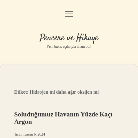
menüyü
Anasayfa
aç
Gizlilik Politikası
Pencere ve Hikaye
Yasal Uyarı
Yeni bakış açılarıyla ilham bul!
Hakkımızda
Etiket:
Hidrojen mi daha ağır oksijen mi
Soluduğumuz Havanın Yüzde Kaçı
Argon
Tarih: Kasım 6, 2024