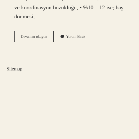
ve koordinasyon bozukluğu, • %10 – 12 ise; baş
dönmesi,…
Soluduğumuz
Devamını okuyun
Yorum Bırak
Havanın
Yüzde
Kaçı
Argon
Sitemap