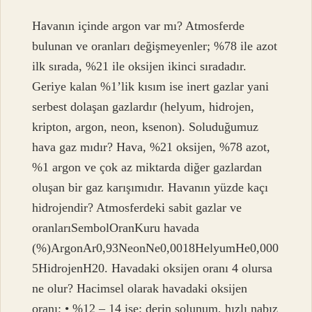
Havanın içinde argon var mı? Atmosferde
bulunan ve oranları değişmeyenler; %78 ile azot
ilk sırada, %21 ile oksijen ikinci sıradadır.
Geriye kalan %1’lik kısım ise inert gazlar yani
serbest dolaşan gazlardır (helyum, hidrojen,
kripton, argon, neon, ksenon). Soluduğumuz
hava gaz mıdır? Hava, %21 oksijen, %78 azot,
%1 argon ve çok az miktarda diğer gazlardan
oluşan bir gaz karışımıdır. Havanın yüzde kaçı
hidrojendir? Atmosferdeki sabit gazlar ve
oranlarıSembolOranKuru havada
(%)ArgonAr0,93NeonNe0,0018HelyumHe0,000
5HidrojenH20. Havadaki oksijen oranı 4 olursa
ne olur? Hacimsel olarak havadaki oksijen
oranı; • %12 – 14 ise; derin solunum, hızlı nabız