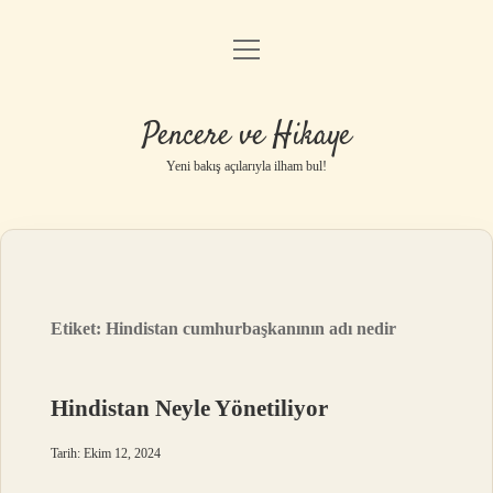
menüyü
Anasayfa
aç
Gizlilik Politikası
Pencere ve Hikaye
Yasal Uyarı
Yeni bakış açılarıyla ilham bul!
Hakkımızda
Etiket:
Hindistan cumhurbaşkanının adı nedir
Hindistan Neyle Yönetiliyor
Tarih: Ekim 12, 2024