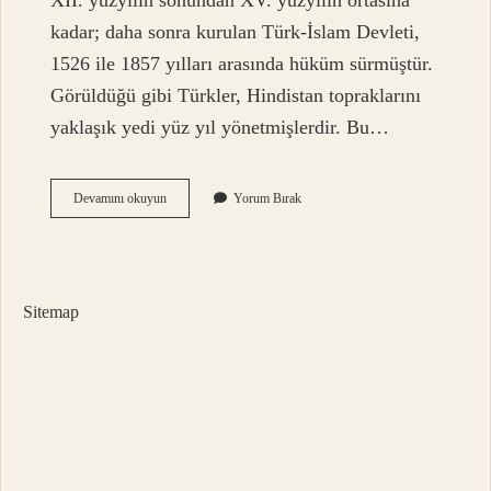
XII. yüzyılın sonundan XV. yüzyılın ortasına
kadar; daha sonra kurulan Türk-İslam Devleti,
1526 ile 1857 yılları arasında hüküm sürmüştür.
Görüldüğü gibi Türkler, Hindistan topraklarını
yaklaşık yedi yüz yıl yönetmişlerdir. Bu…
Hindistan
Devamını okuyun
Yorum Bırak
Neyle
Yönetiliyor
Sitemap