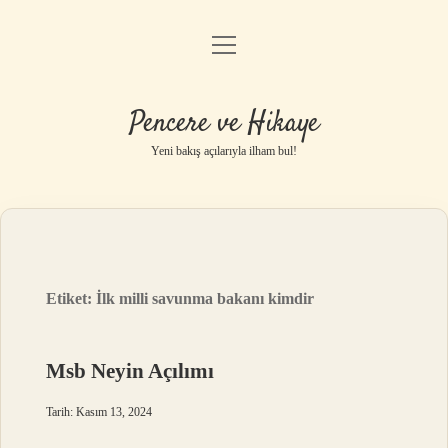
menüyü
Anasayfa
aç
Gizlilik Politikası
Pencere ve Hikaye
Yasal Uyarı
Yeni bakış açılarıyla ilham bul!
Hakkımızda
Etiket:
İlk milli savunma bakanı kimdir
Msb Neyin Açılımı
Tarih: Kasım 13, 2024