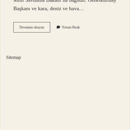
Milli Savunma Bakanı’na bağlıdır. Genelkurmay
Başkanı ve kara, deniz ve hava…
Msb
Devamını okuyun
Yorum Bırak
Neyin
Açılımı
Sitemap