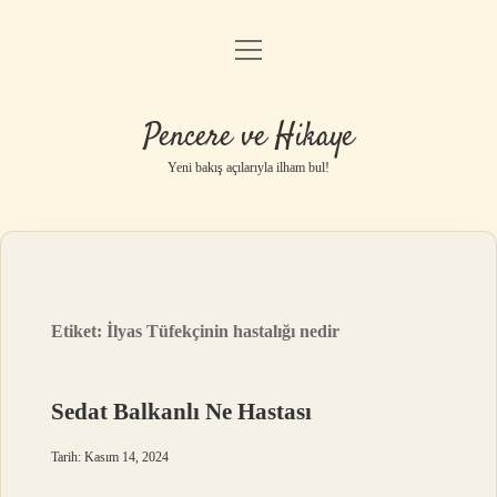
menüyü
Anasayfa
aç
Gizlilik Politikası
Pencere ve Hikaye
Yasal Uyarı
Yeni bakış açılarıyla ilham bul!
Hakkımızda
Etiket:
İlyas Tüfekçinin hastalığı nedir
Sedat Balkanlı Ne Hastası
Tarih: Kasım 14, 2024