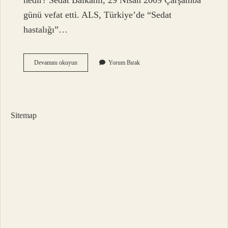
nedir? Sedat Balkanlı, 29 Nisan 2009 Çarşamba
günü vefat etti. ALS, Türkiye’de “Sedat
hastalığı”…
Sedat
Devamını okuyun
Yorum Bırak
Balkanlı
Ne
Hastası
Sitemap