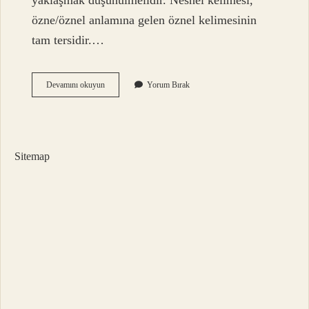
yaklaşmak düşünülmelidir. Nesnel kelimesi,
özne/öznel anlamına gelen öznel kelimesinin
tam tersidir.…
Objektif
Devamını okuyun
Yorum Bırak
Yaklaşım
Ne
Demek
Sitemap