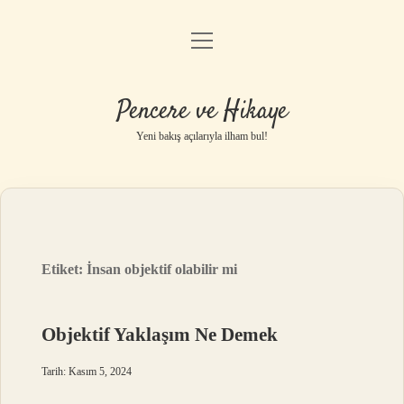
menüyü
Anasayfa
aç
Gizlilik Politikası
Pencere ve Hikaye
Yasal Uyarı
Yeni bakış açılarıyla ilham bul!
Hakkımızda
Etiket:
İnsan objektif olabilir mi
Objektif Yaklaşım Ne Demek
Tarih: Kasım 5, 2024