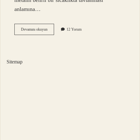
metalin belirli bir sıcaklıkta tavlanması
anlamına…
Işık
Devamını okuyun
12 Yorum
Işlem
Görmüş
Sucuk
Ne
Demek
Sitemap