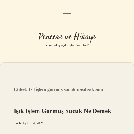
menüyü
Anasayfa
aç
Gizlilik Politikası
Pencere ve Hikaye
Yasal Uyarı
Yeni bakış açılarıyla ilham bul!
Hakkımızda
Etiket:
Isıl işlem görmüş sucuk nasıl saklanır
Işık Işlem Görmüş Sucuk Ne Demek
Tarih: Eylül 19, 2024