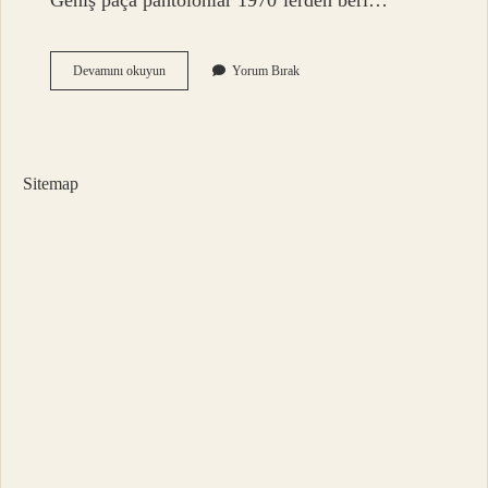
Geniş paça pantolonlar 1970’lerden beri…
İSpanyol
Devamını okuyun
Yorum Bırak
Paça
Hangi
Ülke
Sitemap