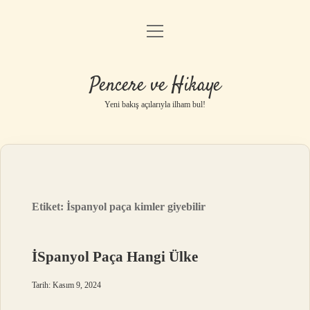
menüyü
Anasayfa
aç
Gizlilik Politikası
Pencere ve Hikaye
Yasal Uyarı
Yeni bakış açılarıyla ilham bul!
Hakkımızda
Etiket:
İspanyol paça kimler giyebilir
İSpanyol Paça Hangi Ülke
Tarih: Kasım 9, 2024