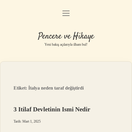
menüyü
Anasayfa
aç
Gizlilik Politikası
Pencere ve Hikaye
Yasal Uyarı
Yeni bakış açılarıyla ilham bul!
Hakkımızda
Etiket:
İtalya neden taraf değiştirdi
3 Itilaf Devletinin Ismi Nedir
Tarih: Mart 1, 2025