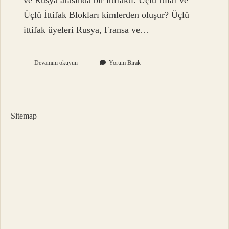
ve Rusya arasında bir ittifaktı. Üçlü İtilaf ve
Üçlü İttifak Blokları kimlerden oluşur? Üçlü
ittifak üyeleri Rusya, Fransa ve…
3
Devamını okuyun
Yorum Bırak
Itilaf
Devletinin
Ismi
Nedir
Sitemap