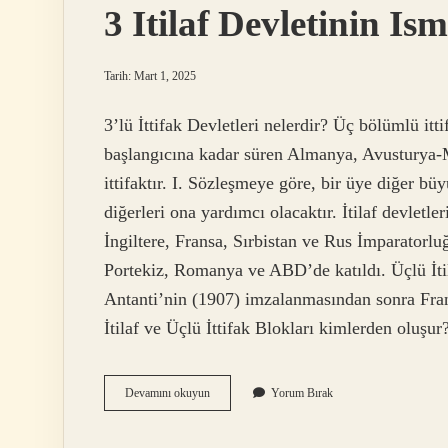
3 Itilaf Devletinin Is
Tarih: Mart 1, 2025
3’lü İttifak Devletleri nelerdir? Üç bölümlü it
başlangıcına kadar süren Almanya, Avusturya-Ma
ittifaktır. I. Sözleşmeye göre, bir üye diğer bü
diğerleri ona yardımcı olacaktır. İtilaf devletl
İngiltere, Fransa, Sırbistan ve Rus İmparatorlu
Portekiz, Romanya ve ABD’de katıldı. Üçlü İtil
Antanti’nin (1907) imzalanmasından sonra Frans
İtilaf ve Üçlü İttifak Blokları kimlerden oluşu
3
Devamını okuyun
Yorum Bırak
Itilaf
Devletinin
Ismi