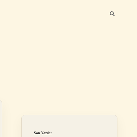
Sidebar
elexbet
betexper.xyz
Son Yazılar