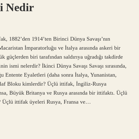
mi Nedir
tifak, 1882’den 1914’ten Birinci Dünya Savaşı’nın
caristan İmparatorluğu ve İtalya arasında askeri bir
yük güçlerden biri tarafından saldırıya uğradığı takdirde
erinin ismi nelerdir? İkinci Dünya Savaşı Savaşı sırasında,
ğu Entente Eyaletleri (daha sonra İtalya, Yunanistan,
af Bloku kimlerdir? Üçlü ittifak, İngiliz-Rusya
a, Büyük Britanya ve Rusya arasında bir ittifaktı. Üçlü
r? Üçlü ittifak üyeleri Rusya, Fransa ve…