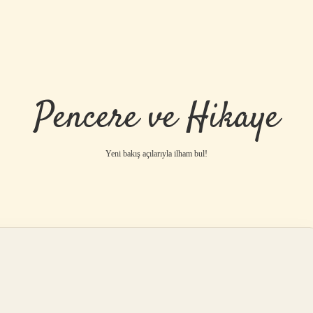
Pencere ve Hikaye
Yeni bakış açılarıyla ilham bul!