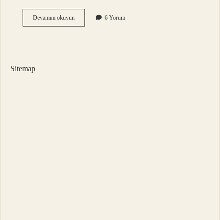
Jüpiter
Devamını okuyun
6 Yorum
Kaç
Yılda
Bir
Görülür
Sitemap