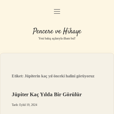
menüyü
Anasayfa
aç
Gizlilik Politikası
Pencere ve Hikaye
Yasal Uyarı
Yeni bakış açılarıyla ilham bul!
Hakkımızda
Etiket:
Jüpiterin kaç yıl önceki halini görüyoruz
Jüpiter Kaç Yılda Bir Görülür
Tarih: Eylül 19, 2024