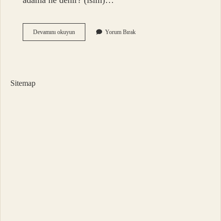
adama ne denir? (isim)…
Kaba
Devamını okuyun
Yorum Bırak
Konuşmak
Ne
Demek
Sitemap