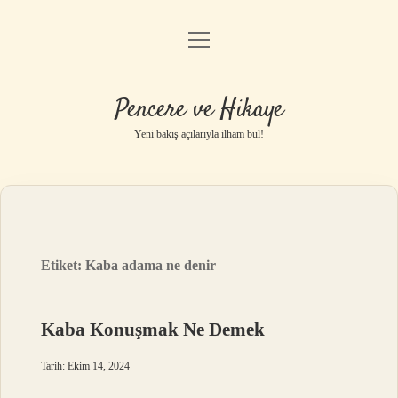
menüyü
Anasayfa
aç
Gizlilik Politikası
Pencere ve Hikaye
Yasal Uyarı
Yeni bakış açılarıyla ilham bul!
Hakkımızda
Etiket:
Kaba adama ne denir
Kaba Konuşmak Ne Demek
Tarih: Ekim 14, 2024